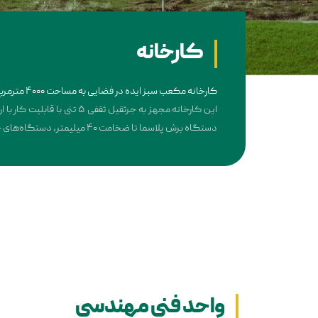
کارخانه
کارخانه مکعب سبز ایده در فضایی به مساحت ۴۰۰۰ مترمربع در استان تهران شهرستان ملارد شهرک صنعتی غیردولتی صفادشت واقع شده است.
دستگاه برش پلاسما تا ضخامت ۴۰ میلیمتر، دستگاه‌های جوشکاری MIG MAG TIG، گرداننده مخزن ۲۰ تنی، دستگاه دریل رادیال اره آتشین و پرس و تجهیزات مورد نیاز مخازن بزرگ می‌باشد.
واحد فنی مهندسی