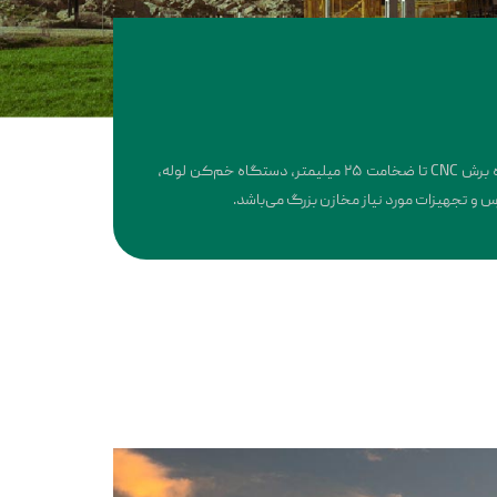
این کارخانه مجهز به جرثقیل ثقفی ۵ تنی با قابلیت کار با ارتفاع ۶ متر، دستگاه نورد ۳ متری با قابلیت نورد ورق به ضخامت ۳۰ میلیمتر، دستگاه برش CNC تا ضخامت ۲۵ میلیمتر، دستگاه خم‌کن لوله،